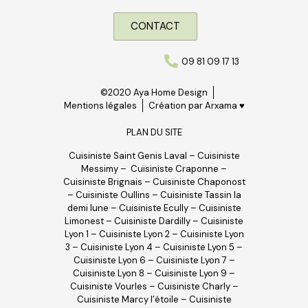
CONTACT
09 81 09 17 13
©2020 Aya Home Design
Mentions légales
Création par Arxama ♥
PLAN DU SITE
Cuisiniste Saint Genis Laval
–
Cuisiniste
Messimy
–
Cuisiniste Craponne
–
Cuisiniste Brignais
–
Cuisiniste Chaponost
–
Cuisiniste Oullins
–
Cuisiniste Tassin la
demi lune
–
Cuisiniste Ecully
–
Cuisiniste
Limonest
–
Cuisiniste Dardilly
–
Cuisiniste
Lyon 1
–
Cuisiniste Lyon 2
–
Cuisiniste Lyon
3
–
Cuisiniste Lyon 4
–
Cuisiniste Lyon 5
–
Cuisiniste Lyon 6
–
Cuisiniste Lyon 7
–
Cuisiniste Lyon 8
–
Cuisiniste Lyon 9
–
Cuisiniste Vourles
–
Cuisiniste Charly
–
Cuisiniste Marcy l’étoile
–
Cuisiniste