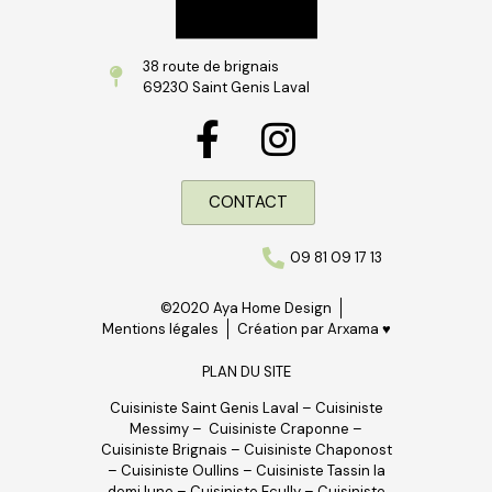
38 route de brignais
69230 Saint Genis Laval
CONTACT
09 81 09 17 13
©2020 Aya Home Design
Mentions légales
Création par Arxama ♥
PLAN DU SITE
Cuisiniste Saint Genis Laval
–
Cuisiniste
Messimy
–
Cuisiniste Craponne
–
Cuisiniste Brignais
–
Cuisiniste Chaponost
–
Cuisiniste Oullins
–
Cuisiniste Tassin la
demi lune
–
Cuisiniste Ecully
–
Cuisiniste