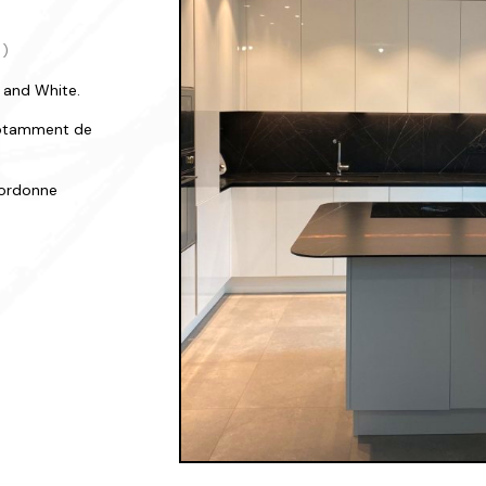
9)
 and White.
 notamment de
oordonne